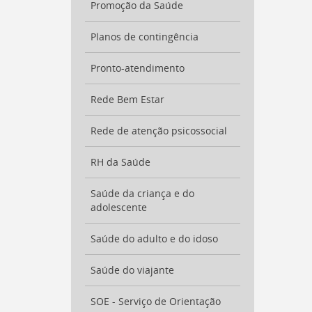
Promoção da Saúde
a
busca
[
Planos de contingência
Ctrl
+
Opt
Pronto-atendimento
+
]
9
Rede Bem Estar
Voltar
para
Rede de atenção psicossocial
o
início
deste
RH da Saúde
menu
[
Ctrl
Saúde da criança e do
+
adolescente
Opt
+
Saúde do adulto e do idoso
]
t
Saúde do viajante
SOE - Serviço de Orientação