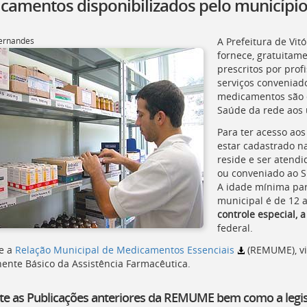
camentos disponibilizados pelo município 
Fernandes
A Prefeitura de Vit
fornece, gratuitam
prescritos por prof
serviços conveniad
medicamentos são d
Saúde da rede aos 
Para ter acesso ao
estar cadastrado n
reside e ser atend
ou conveniado ao SU
A idade mínima par
municipal é de 12 
controle especial, 
federal.
e a
Relação Municipal de Medicamentos Essenciais
(
REMUME
), 
nte Básico da Assistência Farmacêutica.
te as Publicações anteriores da REMUME bem como a legisl