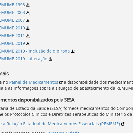
EMUME 1998
;
EMUME 2003
;
EMUME 2007
;
EMUME 2010
;
EMUME 2011
;
EMUME 2019
;
EMUME 2019 - inclusão de dipirona
;
EMUME 2019 - alteração
.
mais
e no
Painel de Medicamentos
a disponibilidade dos medicament
ria e as informações sobre a situação de abastecimento da
REMUM
mentos disponibilizados pela
SESA
taria de Estado da Saúde (
SESA
) fornece medicamentos do Compone
e os Protocolos Clínicos e Diretrizes Terapêuticas do Ministério da
e a Relação Estadual de Medicamentos Essenciais (
REMEME
)
.