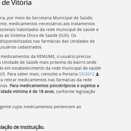
de Vitória
ória, por meio da Secretaria Municipal de Saúde,
ente, medicamentos necessários aos tratamentos
issionais habilitados da rede municipal de saúde e
os ao Sistema Único de Saúde (
SUS
). Os
isponibilizados nas farmácias das Unidades de
usuários cadastrados.
s medicamentos da REMUME, o usuário precisa
a Unidade de Saúde mais próxima do bairro onde
ido em estabelecimento da rede municipal de saúde
S. Para saber mais, consulte a Portaria
53/2012
.
a retirar medicamentos nas farmácias da rede
anos.
Para medicamentos psicotrópicos e sujeitos a
a idade mínima é de 18 anos
, conforme legislação
vigente cujos medicamentos pertencem ao
ação de instituição.