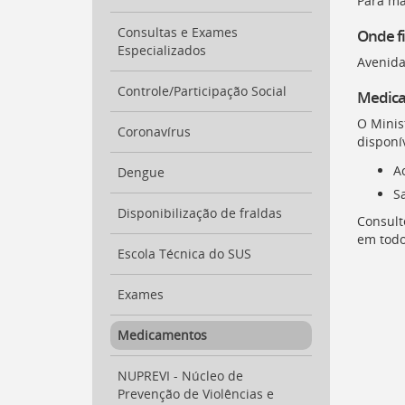
para
Para ma
a
Consultas e Exames
Onde fi
listagem
Especializados
de
Avenida 
notícias
[
Controle/Participação Social
Ctrl
Medica
+
O Minis
Opt
Coronavírus
disponí
+
]
4
A
Dengue
Ir
S
para
Disponibilização de fraldas
o
Consult
conteúdo
em todo
desta
Escola Técnica do SUS
página
[
Ctrl
Exames
+
Opt
Medicamentos
+
]
c
NUPREVI - Núcleo de
Ir
Prevenção de Violências e
para