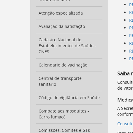
para
R
a
R
Atenção especializada
lista
R
de
secretarias
Avaliação da Satisfação
R
[
Ctrl
R
+
Cadastro Nacional de
R
Opt
Estabelecimentos de Saúde -
+
R
CNES
]
2
R
Ir
Calendário de vacinação
para
Saiba 
a
Central de transporte
página
Consult
sanitário
de
de Vitó
legislação
[
Código de Vigilância em Saúde
Ctrl
Medica
+
A Secre
Opt
Combate aos mosquitos -
conform
+
Carro fumacê
]
3
Consult
Ir
Comissões, Comitês e GTs