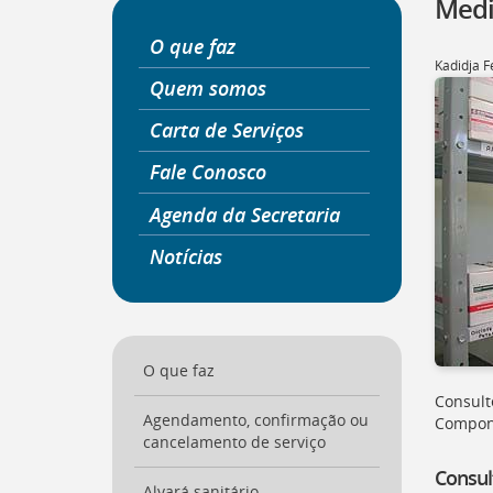
Medi
a
página
O que faz
inicial
Kadidja 
do
Quem somos
Portal
Carta de Serviços
[
Ctrl
+
Fale Conosco
Opt
+
Agenda da Secretaria
]
0
Ir
Notícias
para
o
Portal
de
Serviços
[
O que faz
Ctrl
+
Consult
Opt
Agendamento, confirmação ou
Compone
+
cancelamento de serviço
]
1
Consul
Ir
Alvará sanitário