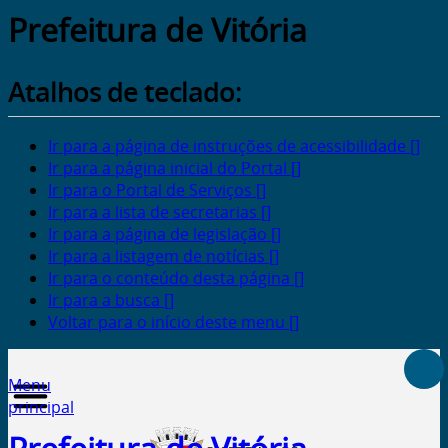
Prefeitura de Vitória
Atalhos de teclado:
Ir para a página de instruções de acessibilidade []
Ir para a página inicial do Portal []
Ir para o Portal de Serviços []
Ir para a lista de secretarias []
Ir para a página de legislação []
Ir para a listagem de notícias []
Ir para o conteúdo desta página []
Ir para a busca []
Voltar para o início deste menu []
Menu
principal