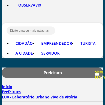
OBSERVAVIX
Busca:
CIDADÃO
EMPREENDEDOR
TURISTA
A CIDADE
SERVIDOR
Menu
Prefeitura
secun
Início
Prefeitura
LUV - Laboratório Urbano Vivo de Vitória