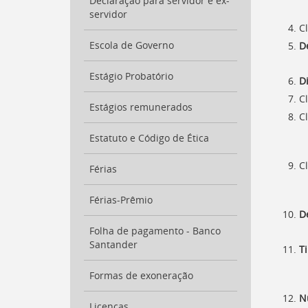
para
Declaração para servidor e ex-
a
servidor
listagem
Cl
de
Escola de Governo
D
notícias
[
Ctrl
Estágio Probatório
D
+
Opt
C
Estágios remunerados
+
C
]
4
Ir
Estatuto e Código de Ética
para
o
C
Férias
conteúdo
desta
Férias-Prêmio
página
D
[
Ctrl
Folha de pagamento - Banco
+
Santander
T
Opt
+
]
Formas de exoneração
c
Ir
N
para
Licenças