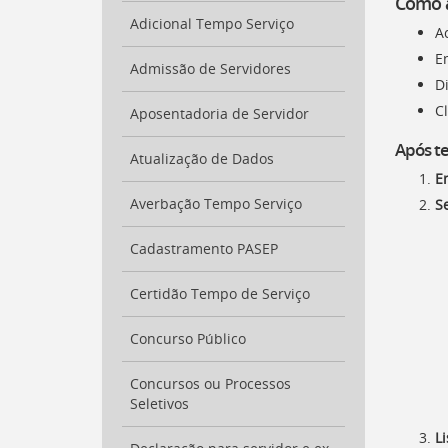
Como a
para
Adicional Tempo Serviço
a
Ac
lista
E
de
Admissão de Servidores
Di
secretarias
[
Cl
Ctrl
Aposentadoria de Servidor
+
Após te
Opt
Atualização de Dados
+
E
]
2
Averbação Tempo Serviço
S
Ir
para
a
Cadastramento PASEP
página
de
Certidão Tempo de Serviço
legislação
[
Ctrl
Concurso Público
+
Opt
Concursos ou Processos
+
Seletivos
]
3
Ir
L