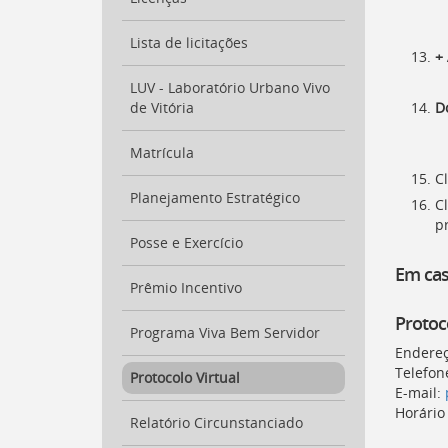
a
busca
Lista de licitações
[
Ctrl
+
+
LUV - Laboratório Urbano Vivo
Opt
D
de Vitória
+
]
9
Voltar
Matrícula
para
Cl
o
Planejamento Estratégico
Cl
início
p
deste
Posse e Exercício
menu
Em cas
[
Ctrl
Prêmio Incentivo
+
Opt
Protoc
Programa Viva Bem Servidor
+
]
Endereç
t
Telefon
Protocolo Virtual
E-mail:
Horário
Relatório Circunstanciado