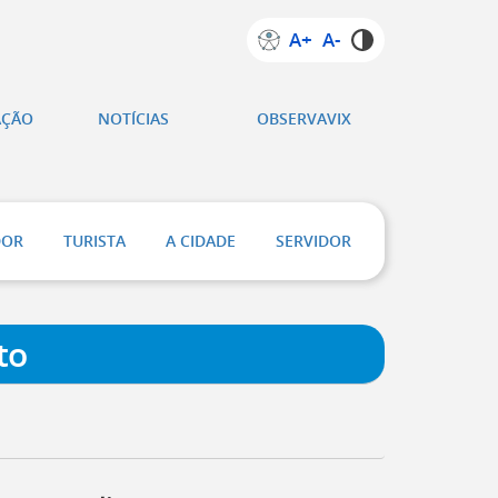
A+
A-
AÇÃO
NOTÍCIAS
OBSERVAVIX
DOR
TURISTA
A CIDADE
SERVIDOR
to