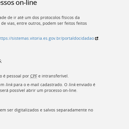
essos on-line
de de ir até um dos protocolos físicos da
 de vias, entre outros, podem ser feitos feitos
ttps://sistemas.vitoria.es.gov.br/portaldocidadao
.
S
;
so é pessoal por
CPF
e intransferível.
 um
link
para o e-mail cadastrado. O
link
enviado é
será possível abrir um processo on-line.
vem ser digitalizados e salvos separadamente no