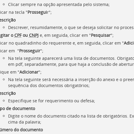
Clicar sempre na opção apresentada pelo sistema;
icar na tecla "
Prossegui
r";
escrição
Descrever, resumidamente, o que se deseja solicitar no proces
igitar o
CPF
ou
CNPJ
e, em seguida, clicar em "
Pesquisar
";
licar no quadradinho do requerente e, em seguida, clicar em "
Adic
licar em "
Prosseguir
";
Na tela seguinte aparecerá uma lista de documentos. Obrigator
em pdf, separadamente, para que haja a conclusão de abertur
lique em "
Adicionar
";
Na tela seguinte será necessária a inserção do anexo e o pr
sequência dos documentos obrigatórios;
escrição
Especifique se for requerimento ou defesa;
ipo de documento
Digite o nome do documento citado na lista de obrigatórios. 
cima da palavra;
úmero do documento