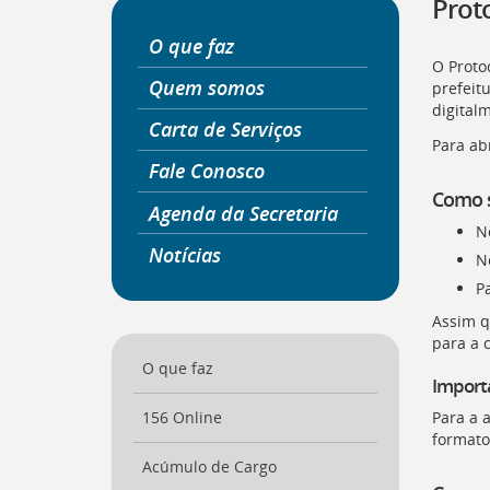
Proto
a
página
O que faz
inicial
O Proto
do
Quem somos
prefeitu
Portal
digitalm
Carta de Serviços
[
Ctrl
Para ab
+
Fale Conosco
Opt
+
Como s
Agenda da Secretaria
]
0
No
Ir
Notícias
para
N
o
Pa
Portal
Assim q
de
para a 
Serviços
[
O que faz
Ctrl
Import
+
Opt
Para a 
156 Online
+
formato
]
1
Acúmulo de Cargo
Ir