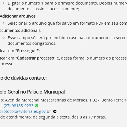
Digitar o número 1 para o primeiro documento. Depois número
documento e, assim, sucessivamente;
 Adicionar arquivos
Selecionar o arquivo que foi salvo em formato PDF em seu com
ocumentos adicionais
Esse campo só será preenchido caso haja documentos a serem
documentos obrigatórios;
icar em "
Prosseguir
";
icar em "
Cadastrar processo
" e, dessa forma, o número do process
rocesso.
o de dúvidas contate:
olo Geral no Palácio Municipal
o: Avenida Marechal Mascarenhas de Moraes, 1.927, Bento Ferreir
e:
(27) 98185-0233
protocolo@vitoria.es.gov.br
 de atendimento: de segunda a sexta, das
8
às
17 horas
.