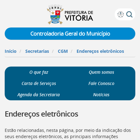
Prefeitura
Atalhos
de
de
Vitória
teclado:
Controladoria Geral do Município
Ir
para
Início
Secretarias
CGM
Endereços eletrônicos
a
página
de
O que faz
Quem somos
instruções
de
Carta de Serviços
Fale Conosco
acessibilidade
[]
Agenda da Secretaria
Notícias
Ir
para
Endereços eletrônicos
a
página
inicial
Estão relacionadas, nesta página, por meio da indicação dos
do
seus endereços eletrônicos, as principais informações
Portal