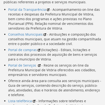
públicas referentes a projetos e serviços municipais.
[]
Ir
Portal da Transparência
- Acompanhamento on-line das
para
receitas e despesas da Prefeitura Municipal de Vitória,
o
bem como dos programas e ações previstas no Plano
Portal
Plurianual (
PPA
). Relação nominal de vencimentos dos
de
servidores da Prefeitura de Vitória.
Serviços
Conselhos Municipais
- Atribuições e composição dos
[]
conselhos municipais, que atuam na gestão compartilhada
Ir
entre o poder público e a sociedade civil.
para
Portal de compras
(licitações) - Editais, licitações e
a
contratos dos processos de aquisição de bens e serviços
lista
para o município de Vitória.
de
secretarias
Portal de Serviços
- Reúne os serviços on-line da
[]
Prefeitura Municipal de Vitória oferecidos aos cidadãos,
Ir
empresários e servidores municipais.
para
Oferece ainda área para consulta aos serviços municipais -
a
Guia de serviços, contendo descrição do serviço, público-
página
alvo, atividades, dias e horários de atendimento, endereço
de
e telefone.
legislação
Lista telefônica
- Informações sobre telefones e
[]