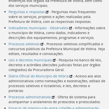
endereços dos órgãos da Prefeitura de Vitória, bem como
Ir
dos serviços municipais.
para
a
Perguntas e respostas
- Perguntas mais frequentes
listagem
sobre os serviços, projetos e ações realizadas pela
de
Prefeitura de Vitória, com as respectivas respostas.
notícias
Indicadores municipais - ObservaVix
- Informações sobre
[]
o município de Vitória, como dados, indicadores e
Ir
descrições dos equipamentos, programas e serviços.
para
Processos seletivos
- Processos seletivos simplificados e
o
concursos públicos da Prefeitura Municipal de Vitória. Veja
conteúdo
editais, resultados e convocações.
desta
página
Leis e decretos municipais
- Pesquisa no banco de leis,
[]
decretos e acórdãos (decisões judiciais feitas por órgãos
Ir
colegiados) da Procuradoria Geral.
para
Diário Oficial do Município de Vitória
- Acesso aos atos
a
administrativos como nomeações e exonerações; editais de
busca
processos seletivos e licitatórios; e leis, decretos e
[]
portarias
Voltar
Processos administrativos
- Oferta de sistema para
para
acompanhar o andamento de protocolos e protocolados.
o
Espaços de interlocução entre cidadão e administração
início