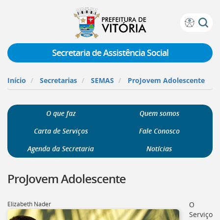
Prefeitura
Atalhos
de
de
Vitória
teclado:
Secretaria de Assistência Social
Ir
para
Início
Secretarias
SEMAS
ProJovem Adolescente
a
página
de
O que faz
Quem somos
instruções
de
Carta de Serviços
Fale Conosco
acessibilidade
[]
Agenda da Secretaria
Notícias
Ir
para
ProJovem Adolescente
a
página
inicial
Elizabeth Nader
O
do
Serviço
Portal