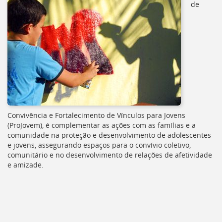
de
[]
Ir
para
o
Portal
de
Serviços
[]
Ir
para
a
Convivência e Fortalecimento de Vínculos para Jovens
lista
(
ProJovem
), é complementar as ações com as famílias e a
de
comunidade na proteção e desenvolvimento de adolescentes
secretarias
e jovens, assegurando espaços para o convívio coletivo,
[]
comunitário e no desenvolvimento de relações de afetividade
Ir
e amizade.
para
a
página
de
legislação
[]