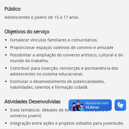
Ir
para
Público
a
Adolescentes e jovens de 15 a 17 anos.
listagem
de
notícias
Objetivos do serviço
[]
Fortalecer vínculos familiares e comunitários;
Ir
Proporcionar espaços coletivos de convívio e amizade
para
o
Possibilitar a ampliação do universo artístico, cultural e do
conteúdo
mundo do trabalho;
desta
Contribuir para inserção, reinserção e permanência dos
página
adolescentes no sistema educacional;
[]
Estimular o desenvolvimento de potencialidades,
Ir
habilidades, talentos e formação cidadã.
para
a
busca
Atividades Desenvolvidas
[]
Eixos temáticos: debates de temas voltados para o
Voltar
universo juvenil;
para
o
Integração entre ações e projetos voltados para juventude;
início