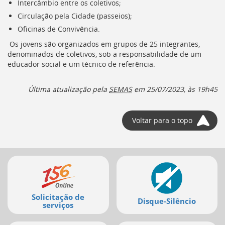
Intercâmbio entre os coletivos;
deste
Circulação pela Cidade (passeios);
menu
[]
Oficinas de Convivência.
Os jovens são organizados em grupos de 25 integrantes,
denominados de coletivos, sob a responsabilidade de um
educador social e um técnico de referência.
Última atualização pela
SEMAS
em
25/07/2023, às 19h45
Voltar para o topo
Mais
serviços
Solicitação de
Disque-Silêncio
serviços