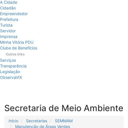
A Cidade
[]
Cidadão
Ir
Empreendedor
para
Prefeitura
o
Turista
Portal
Servidor
de
Imprensa
Serviços
Minha Vitória PDU
[]
Clube de Benefícios
Ir
para
Outros links
a
Serviços
lista
Transparência
de
Legislação
secretarias
ObservaVIX
[]
Ir
para
a
Secretaria de Meio Ambiente
página
de
legislação
Início
Secretarias
SEMMAM
[]
Manutenção de Áreas Verdes