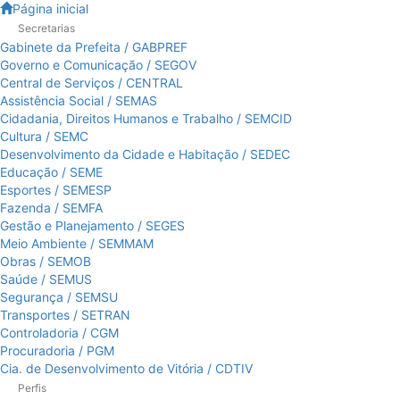
Página inicial
Prefeitura
Atalhos
Secretarias
Gabinete da Prefeita / GABPREF
de
de
Governo e Comunicação / SEGOV
teclado:
Central de Serviços / CENTRAL
Vitória
Assistência Social / SEMAS
Cidadania, Direitos Humanos e Trabalho / SEMCID
Ir
Cultura / SEMC
para
Desenvolvimento da Cidade e Habitação / SEDEC
a
Educação / SEME
página
Esportes / SEMESP
de
Fazenda / SEMFA
instruções
Gestão e Planejamento / SEGES
de
Meio Ambiente / SEMMAM
acessibilidade
Obras / SEMOB
[]
Saúde / SEMUS
Ir
Segurança / SEMSU
para
Transportes / SETRAN
a
Controladoria / CGM
página
Procuradoria / PGM
inicial
Cia. de Desenvolvimento de Vitória / CDTIV
do
Perfis
Portal