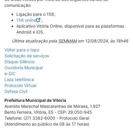
comunicação:
Ligação para o 156;
156 online
;
Aplicativo Vitória Online, disponível para as plataformas
Android e iOS.
Última atualização pela
SEMMAM
em
12/08/2024, às 18h46
Voltar para o topo
Mais
Solicitação de serviços
Disque-Silêncio
serviços
Ouvidoria Municipal
e-SIC
Lista telefônica
Protocolo Virtual
Defesa Civil
Prefeitura Municipal de Vitória
Avenida Marechal Mascarenhas de Moraes, 1.927
Bento Ferreira, Vitória, ES
- CEP:
29.050-945
Telefone:
(27) 3382-6000
- Protocolo Geral
(Atendimento ao público de
08
às
17
horas)