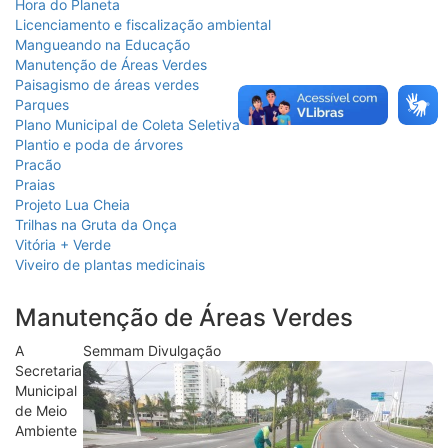
Hora do Planeta
deste
Licenciamento e fiscalização ambiental
menu
Mangueando na Educação
[]
Manutenção de Áreas Verdes
Paisagismo de áreas verdes
Parques
Plano Municipal de Coleta Seletiva
Plantio e poda de árvores
Pracão
Praias
Projeto Lua Cheia
Trilhas na Gruta da Onça
Vitória + Verde
Viveiro de plantas medicinais
Manutenção de Áreas Verdes
A
Semmam Divulgação
Secretaria
Municipal
de Meio
Ambiente