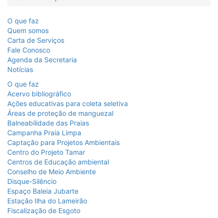
Ir
para
a
O que faz
listagem
Quem somos
de
Carta de Serviços
notícias
Fale Conosco
[]
Agenda da Secretaria
Ir
Notícias
para
O que faz
o
Acervo bibliográfico
conteúdo
Ações educativas para coleta seletiva
desta
Áreas de proteção de manguezal
página
Balneabilidade das Praias
[]
Campanha Praia Limpa
Ir
Captação para Projetos Ambientais
para
Centro do Projeto Tamar
a
Centros de Educação ambiental
busca
Conselho de Meio Ambiente
[]
Disque-Silêncio
Voltar
Espaço Baleia Jubarte
para
Estação Ilha do Lameirão
o
Fiscalização de Esgoto
início