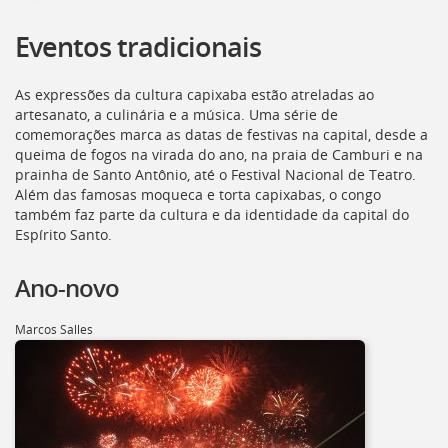
[]
Ir
Eventos tradicionais
para
o
Portal
As expressões da cultura capixaba estão atreladas ao
de
artesanato, a culinária e a música. Uma série de
Serviços
comemorações marca as datas de festivas na capital, desde a
[]
queima de fogos na virada do ano, na praia de Camburi e na
Ir
prainha de Santo Antônio, até o Festival Nacional de Teatro.
para
Além das famosas moqueca e torta capixabas, o congo
a
também faz parte da cultura e da identidade da capital do
lista
Espírito Santo.
de
secretarias
Ano-novo
[]
Ir
Marcos Salles
para
a
página
de
legislação
[]