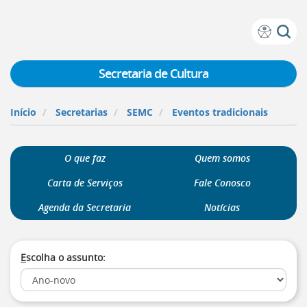
Prefeitura
Atalhos
de
de
Vitória
teclado:
Secretaria de Cultura
Ir
para
Início
Secretarias
SEMC
Eventos tradicionais
a
página
de
O que faz
Quem somos
instruções
de
Carta de Serviços
Fale Conosco
acessibilidade
[]
Agenda da Secretaria
Notícias
Ir
para
a
E
scolha o assunto:
página
inicial
do
Portal