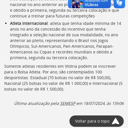
nacional no ano anterior ao pleito, representando o Brasil
deste
e obtido a primeira, segunda ou terceira colocação e que
menu
continue a treinar para futuras competições
[]
Atleta Internacional
: atleta que tenha idade mínima de 14
anos no ano da concessão do incentivo que tenha
integrado a seleção nacional de sua modalidade, no ano
anterior ao pleito, representando o Brasil nos Jogos
Olímpicos, Sul-Americanos, Pan-Americanos, Parapan-
Americanos ou Copas e recordes mundiais e obtido a
primeira, segunda ou terceira colocação.
Somente atletas residentes em Vitória podem se inscrever
para o Bolsa Atleta. Por ano, são contemplados 100
desportistas: Estadual (70 bolsas no valor de R$ 500,00),
Nacional (25 bolsas no valor de R$ 1.000,00) e Internacional (5
bolsas no valor de R$ 1.500,00).
Última atualização pela
SEMESP
em
18/07/2024, às 15h06
Voltar para o topo