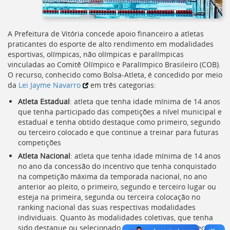
Ir
para
a
listagem
A Prefeitura de Vitória concede apoio financeiro a atletas
de
praticantes do esporte de alto rendimento em modalidades
notícias
esportivas, olímpicas, não olímpicas e paralímpicas
[]
vinculadas ao Comitê Olímpico e Paralímpico Brasileiro (
COB
).
Ir
O recurso, conhecido como Bolsa-Atleta, é concedido por meio
para
da
Lei Jayme Navarro
em três categorias:
o
Atleta Estadual
: atleta que tenha idade mínima de 14 anos
conteúdo
que tenha participado das competições a nível municipal e
desta
estadual e tenha obtido destaque como primeiro, segundo
página
ou terceiro colocado e que continue a treinar para futuras
[]
competições
Ir
Atleta Nacional
: atleta que tenha idade mínima de 14 anos
para
no ano da concessão do incentivo que tenha conquistado
a
na competição máxima da temporada nacional, no ano
busca
anterior ao pleito, o primeiro, segundo e terceiro lugar ou
[]
esteja na primeira, segunda ou terceira colocação no
Voltar
ranking nacional das suas respectivas modalidades
para
individuais. Quanto às modalidades coletivas, que tenha
o
sido destaque ou selecionado para participar da seleção
início