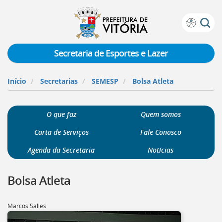
Prefeitura
Atalhos
de
de
Vitória
teclado:
Secretaria de Esportes e Lazer
Ir
para
Início
Secretarias
SEMESP
Bolsa Atleta
a
página
de
O que faz
Quem somos
instruções
de
Carta de Serviços
Fale Conosco
acessibilidade
[]
Agenda da Secretaria
Notícias
Ir
para
Bolsa Atleta
a
página
inicial
Marcos Salles
do
Portal